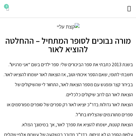
היצירות שלי
ילדים קוראים
הורים ממליצים
מורה נבוכים לסופר המתחיל – ההחלטה
להוציא לאור
בשנת 2013 כתבתי את ספר הביכורים שלי. ספר ילדים בשם “אני מרגיש”.
חשבתי לתומי, שאם הספר איכותי וטוב, אז הוצאות לאור ישמחו להוציאו לאור.
בבירור קצר ומפגש עם מספר הוצאות לאור, התחוור לי שהשיקולים של
הוצאות לאור הם לרוב שיקולים כלכליים.
הוצאות לאור גדולות בדר”כ יוציאו לאור רק ספרים של סופרים מפורסמים או
ספרים מתורגמים שהצליחו בחו”ל.
הוצאות קטנות, ישמחו להוציא את ספרך לאור, אך במימונך המלא.
עלויות הספר הן לא זניחות. בדר”כ מדובר בהשקעה של עשרות אלפי שקלים