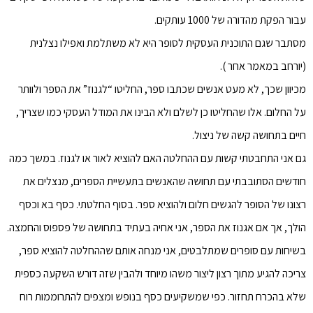
עבור הפקת מהדורה של 1000 עותקים.
מסתבר שגם התוכנית העסקית לסופר היא לא משתלמת ואפילו נצלנית
(יורחב במאמר אחר ).
מכיוון שכך, לא מעט אנשים שכתבו ספר, החליטו “לגנוז” את הספר ולוותר
על החלום. אלו שהחליטו כן לשלם ולא הבינו את המודל העסקי כמו שצריך,
חיים בתחושה קשה של ניצול.
גם אני התחבטתי קשות עם ההחלטה האם להוציא לאור או לגנוז. במשך כמה
חודשים הסתובבתי עם תחושה שהאנשים בתעשיית הספרים, מנצלים את
רצונו של הסופר להגשים חלום ולהוציא ספר. בסוף החלטתי. כסף בא וכסף
הולך, אך אם אגנוז את הספר, אני אחיה בעתיד בתחושה של פספוס והחמצה.
בשיחות עם סופרים שמתלבטים, אני מנחה אותם שההחלטה להוציא ספר,
צריכה להגיע מתוך רצון ליצור משהו מיוחד ולהבין שזה דורש השקעה כספית
שלא בהכרח תחזור. כפי שמשקיעים כסף בנופש ומצפים להתרוממות רוח